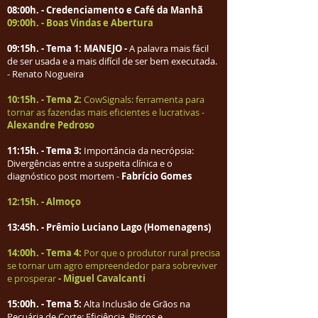
08:00h. - Credenciamento e Café da Manhã
09:00h. - Boas Vindas e Abertura
09:15h. - Tema 1: MANEJO -
A palavra mais fácil
de ser usada e a mais difícil de ser bem executada.
- Renato Nogueira
10:15h. - Tema 2:
CowSignals: ferramenta para
tornar as fazendas mais eficientes e lucrativas -
Alexandre Pedroso
11:15h. - Tema 3:
Importância da necrópsia:
Divergências entre a suspeita clínica e o
diagnóstico post mortem -
Fabrício Gomes
12:15h. - Almoço
13:45h. - Prêmio Luciano Lago (Homenagens)
14:00h. - Tema 4:
Por que o produtor rural precisa
se tornar um agro empreendedor para sobreviver
e prosperar
- Miguel Cavalcanti
15:00h. - Tema 5:
Alta Inclusão de Grãos na
Pecuária de Corte: Eficiência, Riscos e