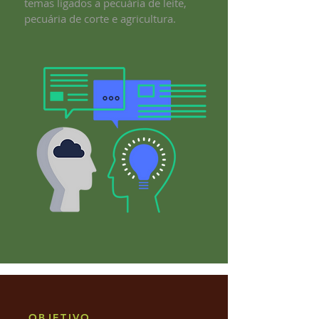
temas ligados a pecuária de leite,
pecuária de corte e agricultura.
OBJETIVO