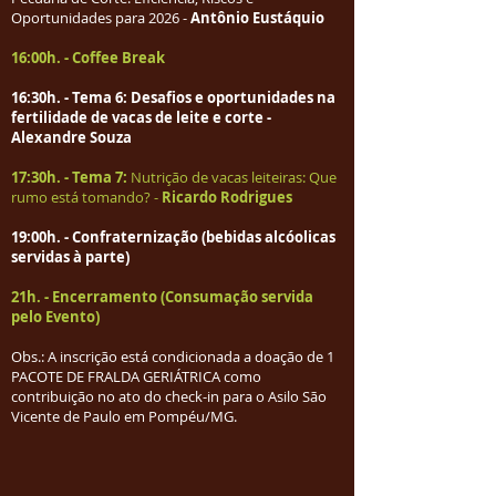
Oportunidades para 2026 -
Antônio Eustáquio
16:00h. -
Coffee Break
16:30h. - Tema 6: Desafios e oportunidades na
fertilidade de vacas de leite e corte -
Alexandre Souza
17:30h. - Tema 7:
Nutrição de vacas leiteiras: Que
rumo está tomando? -
Ricardo Rodrigues
19:00h. - Confraternização (bebidas alcóolicas
servidas à parte)
21h. - Encerramento (Consumação servida
pelo Evento)
Obs.: A inscrição está condicionada a doação de 1
PACOTE DE FRALDA GERIÁTRICA como
contribuição no ato do check-in para o Asilo São
Vicente de Paulo em Pompéu/MG.