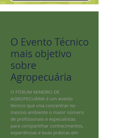
O EVENTO
O Evento Técnico
mais objetivo
sobre
Agropecuária
O FÓRUM MINEIRO DE
AGROPECUÁRIA é um evento
técnico que visa concentrar no
mesmo ambiente o maior número
de profissionais e especialistas
para compartilhar conhecimentos,
experiências e boas práticas em