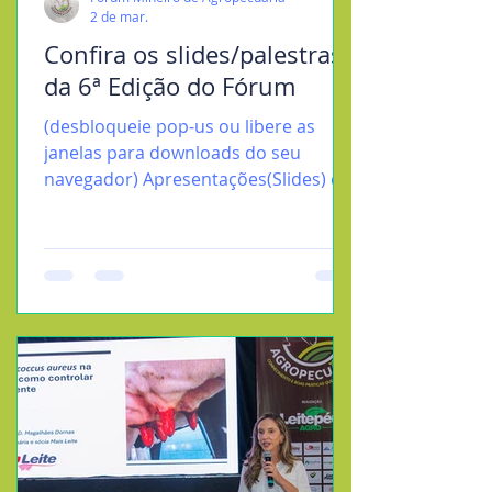
2 de mar.
Confira os slides/palestras
da 6ª Edição do Fórum
(desbloqueie pop-us ou libere as
janelas para downloads do seu
navegador) Apresentações(Slides) do
VI FÓRUM MINEIRO DE
AGROPECUÁRIA - Conhecimento e
Boas Práticas que Transformam
Slides dos Temas(downloads):