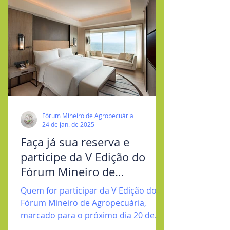
Fórum Mineiro de Agropecuária
24 de jan. de 2025
Faça já sua reserva e
participe da V Edição do
Fórum Mineiro de
Agropecuária
Quem for participar da V Edição do
Fórum Mineiro de Agropecuária,
marcado para o próximo dia 20 de
Fevereiro, no Villa Aconchego, em...