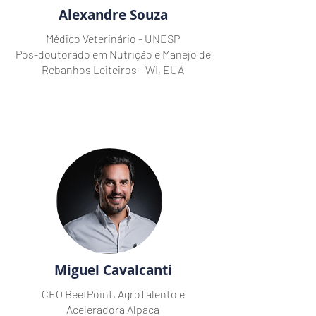
Alexandre Souza
Médico Veterinário - UNESP
Pós-doutorado em Nutrição e Manejo de
Rebanhos Leiteiros - WI, EUA
Miguel Cavalcanti
CEO BeefPoint, AgroTalento e
Aceleradora Alpaca